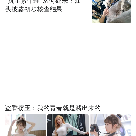
“抗生素牛蛙”从何处来？汕
头披露初步核查结果
盗香窃玉：我的青春就是赌出来的