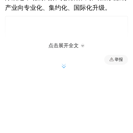
产业向专业化、集约化、国际化升级。
点击展开全文
举报
宁波海事局船员管理处负责人介绍，该中心
落户宁波，与我市打造“船员最具幸福感城
市”的目标高度契合。海事部门推动本地航海
院校定向培养、订单式输送机制落地，并在