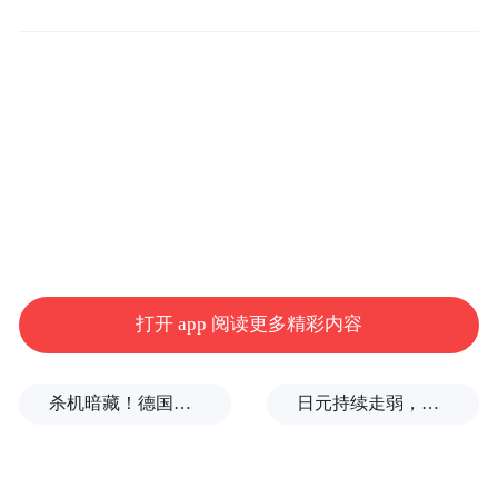
船员通关、港区下地、国际认证体检等环节
推出一系列便利化举措，加快形成全链条服
务闭环，让船员在宁波“走得通、待得住、干
得好、留得下”。
一名意向签约船员表示，在家门口就能加入
全球顶尖航运企业，成长通道更宽、发展平
台更大，对未来充满信心。业内人士认为，
该中心的设立不仅为船员提供了国际化职业
打开 app 阅读更多精彩内容
平台，也将助力宁波乃至全国航运人才服务
从“基础保障”迈向“价值赋能”，为中国航运
杀机暗藏！德国机场发现携爆炸物无人机，或涉及外国势力
日元持续走弱，给我们什么样的机会？
业高质量发展注入新动能。
来源：宁波市人民政府