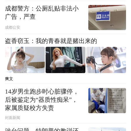
成都警方：公厕乱贴非法小
广告，严查
成都公安
盗香窃玉：我的青春就是赌出来的
爽文
14岁男生跑步时心脏骤停，
后被鉴定为“器质性痴呆”，
家属质疑校方失责
封面新闻
涉台问题，特朗普的教训还