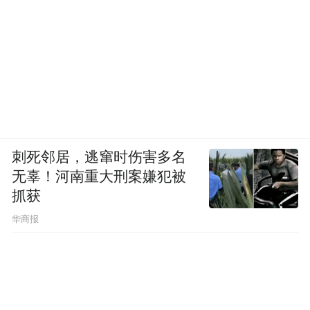
刺死邻居，逃窜时伤害多名
无辜！河南重大刑案嫌犯被
抓获
华商报