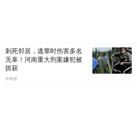
刺死邻居，逃窜时伤害多名
无辜！河南重大刑案嫌犯被
抓获
华商报