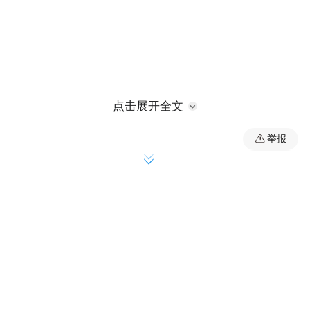
点击展开全文
举报
货运量跨越式增长的背后，是宁波空港国际
货运通道持续扩容升级。
前5个月，宁波空港口岸新开通列日、洛杉矶
等4条国际货运航线，加密达卡货运航线，进
一步补齐远洋货运运力短板。目前，宁波空
港常态化运营国际货运航线共10条，航线网
络覆盖孟加拉国、俄罗斯等地。