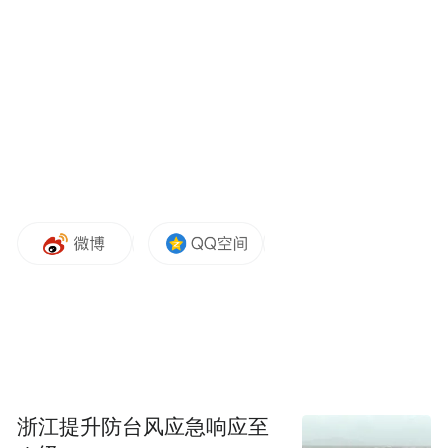
国多地。稳定的空陆联运通道，不仅分流空
港货运压力，更帮企业省下10%至15%的物
流成本，大幅缩短货物流转周期。”中外运空
运有限公司宁波分公司负责人徐卓军说。
针对“卡车航班”批次多、流转快、时效要求
高的特点，宁波机场海关严格规范“卡车航
班”车辆施验封全流程监管，实现转关货物当
日到港、当日办结、当日流转，最大限度提
升跨境物流周转效率，接下去将持续拓展全
国机场“卡车航班”联动合作范围。
来源：宁波市人民政府
浙江提升防台风应急响应至