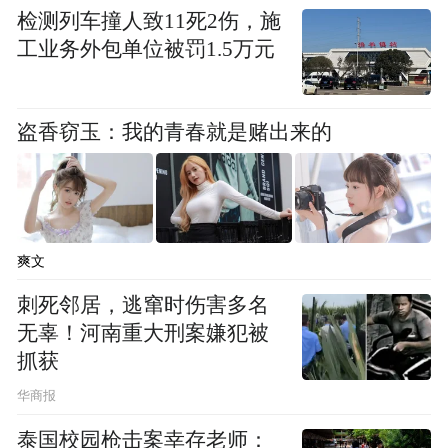
检测列车撞人致11死2伤，施
工业务外包单位被罚1.5万元
盗香窃玉：我的青春就是赌出来的
爽文
刺死邻居，逃窜时伤害多名
无辜！河南重大刑案嫌犯被
抓获
华商报
泰国校园枪击案幸存老师：