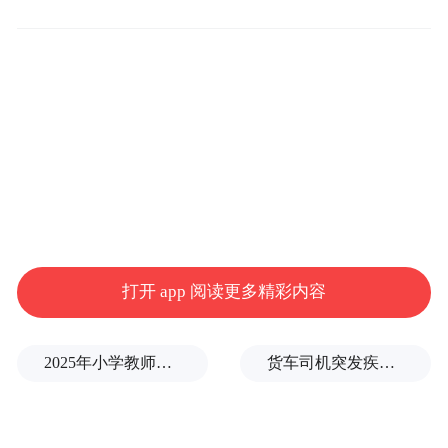
依托贯通亚、欧、北美三大经济体的跨境货
运布局，宁波机场海关已与上海、郑州、鄂
州、西安、天津等18个国内重点机场，建立
常态化“卡车航班”联动机制，构建起覆盖全
国、高效互通的空陆联运物流网络。
密集的航线、高效的联运模式，精准惠及本
地及周边各类外贸企业，覆盖电子、新能
打开 app 阅读更多精彩内容
源、高端制造、跨境电商等多个重点产业。
2025年小学教师减少13.19万
货车司机突发疾病晕倒车轮边，陌生同行第一时间发现并救助
“目前，宁波至列日、纽约等重点远洋航线的
进口货物中，约50%为转关货物，在海关全
程闭环监管下，通过‘卡车航班’高效转运至全