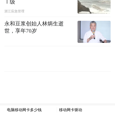
Ⅰ级
“特别声明：以上作品内容(包括在内的视频、图片或音
浙江应急管理
频)为凤凰网旗下自媒体平台“大风号”用户上传并发
布，本平台仅提供信息存储空间服务。
永和豆浆创始人林炳生逝
Notice: The content above (including the videos,
pictures and audios if any) is uploaded and posted
世，享年70岁
by the user of Dafeng Hao, which is a social media
platform and merely provides information storage
space services.”