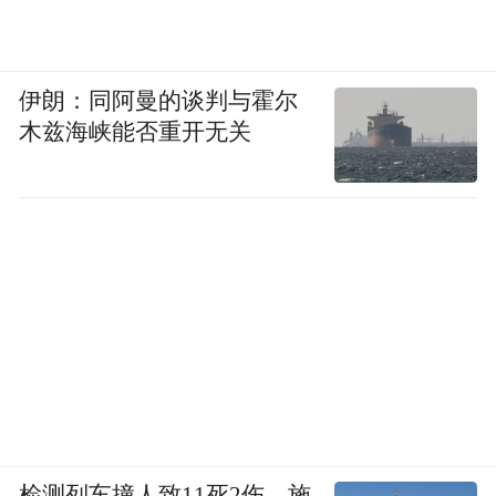
伊朗：同阿曼的谈判与霍尔
木兹海峡能否重开无关
检测列车撞人致11死2伤，施