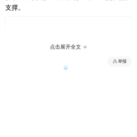
支撑。
点击展开全文
举报
《方案》明确，学校要结合学段特点和学生
身心发展规律，科学设计适合本学段学生的
“班超”赛事项目内容与形式。注重全员参与、
形式创新、品牌培育、评价激励。