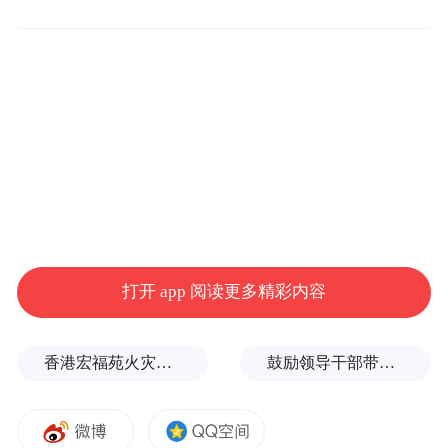
学校坚持以班级为基本参赛单元，以“三大
球”为重点，一般每学期组织一次“班超”。其
中，足球特色学校每学年必须开展一次足球
“班超”赛事。
优化“班级-年级-校级”递进式赛事机制，充分
利用大课间及碎片化时间广泛开展人人可参
与的短、频、快“班超”微竞赛，利用体育课
（体育课活动课）及课后服务时间举办年级
打开 app 阅读更多精彩内容
联赛等活动，实现全员覆盖。
香港宏福苑火灾跨部门调查最终报告：大火或由烟头引起
鼓励领导干部带头休假之后又撤回文件，到底什么意思嘛？
鼓励学校在“班超”中多设置学生喜欢、参与
面广的团体项目和校本特色赛事活动。