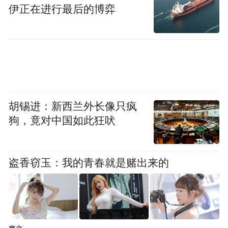
赛场”，提高场地利用率和体育场馆开放时
伊正在进行最后的博弈
间。
要加强学生公平竞赛、重在参与的意识，严
格赛风赛纪，建立健全赛事安全风险防控机
制，制定各类应急预案。严格做好场地、器
胡锡进：新西兰外长像只疯
材安全排查，加强安全保障，严防发生群体
狗，竟对中国如此狂吠
性安全事件。强化运动安全、文明观赛教
育，进一步提高规则意识和安全意识。
盗香窃玉：我的青春就是赌出来的
来源：浙江发布
“特别声明：以上作品内容(包括在内的视频、图片或音
频)为凤凰网旗下自媒体平台“大风号”用户上传并发
布，本平台仅提供信息存储空间服务。