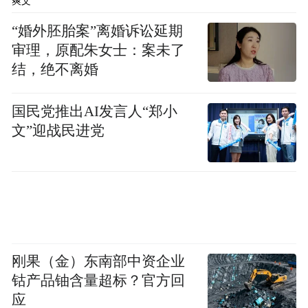
爽文
Notice: The content above (including the videos,
pictures and audios if any) is uploaded and posted
“婚外胚胎案”离婚诉讼延期
by the user of Dafeng Hao, which is a social media
审理，原配朱女士：案未了
platform and merely provides information storage
结，绝不离婚
space services.”
国民党推出AI发言人“郑小
文”迎战民进党
刚果（金）东南部中资企业
钴产品铀含量超标？官方回
应