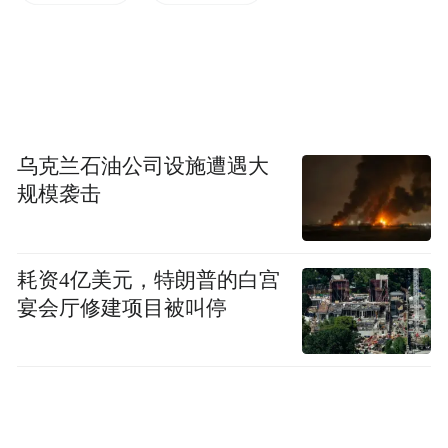
各地各校在足球、篮球、排球等“三大球”运
动项目基础上，积极拓展乒乓球、羽毛球、
跳绳、啦啦操、武术等运动项目，以及其他
新兴体育类运动项目。借鉴“CUBA”“浙BA”
“吴越杯”等赛事经验，采用全明星赛、嘉年
乌克兰石油公司设施遭遇大
规模袭击
华等形式，培育打造“一校一品”体育赛事品
牌。
耗资4亿美元，特朗普的白宫
各地各校可将学生参与“班超”等情况纳入学
宴会厅修建项目被叫停
生综合素质评价体系，作为评优评先等方面
的重要参考。结合实际探索设置“赛事积分兑
换”等活动，让运动成果可感可及。