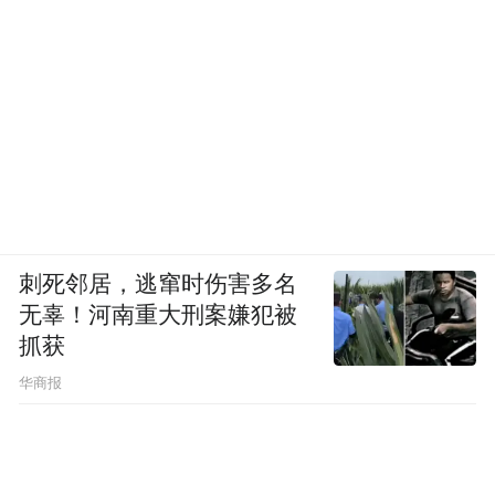
刺死邻居，逃窜时伤害多名
无辜！河南重大刑案嫌犯被
抓获
华商报