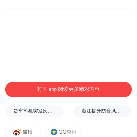
发布仪式上，浙江省援青指挥部副指挥长、
天峻县委副书记、副县长陈创表示，自宁波
与天峻建立对口支援关系以来，两地协作持
续深化，取得了丰硕成果。本次广告投放的
目的在于借助宁波覆盖面广、人流量大的公
打开 app 阅读更多精彩内容
共交通网络，将天峻独一无二的文旅资源精
准地传递给广大市民，真正打破地理距离带
货车司机突发疾病晕倒车轮边，陌生同行第一时间发现并救助
浙江提升防台风应急响应至Ⅰ级
来的认知壁垒。他强调，未来两地将继续以
文旅为纽带，在客源互送、品牌共建、产业