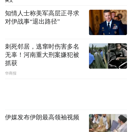
爽文
知情人士称美军高层正寻求
对伊战事“退出路径”
刺死邻居，逃窜时伤害多名
无辜！河南重大刑案嫌犯被
抓获
华商报
伊媒发布伊朗最高领袖视频