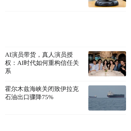
亲爱的市民朋友们
AI演员带货，真人演员授
权：AI时代如何重构信任关
如在宁波公共交通偶遇天峻文旅广告
系
别忘了拍照打卡！
霍尔木兹海峡关闭致伊拉克
石油出口骤降75%
感受青海天峻的壮美风光！
来源：宁波城市旅游之窗