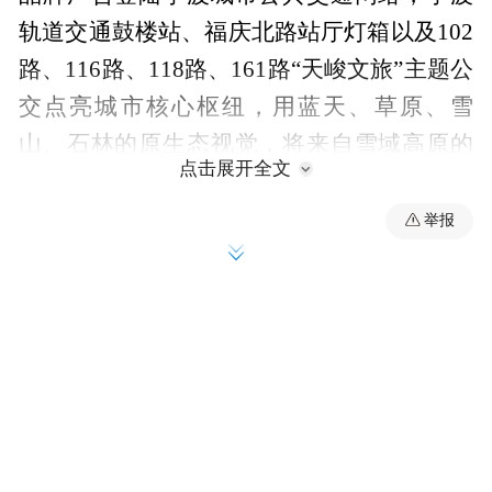
轨道交通鼓楼站、福庆北路站厅灯箱以及102
路、116路、118路、161路“天峻文旅”主题公
交点亮城市核心枢纽，用蓝天、草原、雪
山、石林的原生态视觉，将来自雪域高原的
点击展开全文
深情问候融入宁波的城市脉搏，让宁波市民
近距离感受天峻的独特文旅魅力。发布仪式
举报
现场以藏族歌曲、文旅资源推介全面展现天
峻县壮美的自然风光、丰富的物产资源及生
态文旅发展潜力。