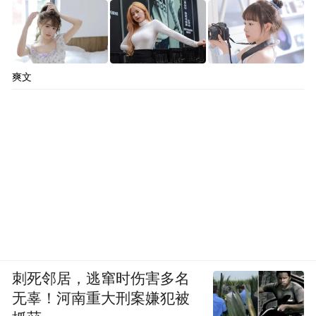
爽文
刺死邻居，逃窜时伤害多名
无辜！河南重大刑案嫌犯被