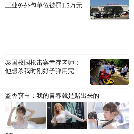
工业务外包单位被罚1.5万元
光、研学、摄影、民俗体验的优选之地。当
前，天峻正深入实施“旅游活县”战略，擦亮
“圣湖之源 净土天峻”文旅品牌，积极融入青
海省国际生态旅游目的地建设。作为宁波对
口支援地区，甬峻两地以文旅为桥，持续深
化协作成果，助力天峻提升旅游品牌影响
泰国校园枪击案幸存老师：
他想杀我时刚好子弹用完
力。
盗香窃玉：我的青春就是赌出来的