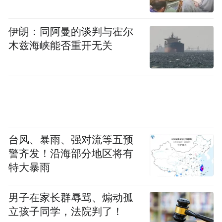
扎西郡乃 兰生忠
伊朗：同阿曼的谈判与霍尔
木兹海峡能否重开无关
本次宁波公交、轨道交通文旅广告的投放，
进一步打通两地文旅传播渠道，让更多人认
识天峻、向往天峻、走进天峻。天峻以最美
风光、最浓民俗、最优体验，诚挚邀请宁波
市民奔赴高原，走进“圣湖之源净土天峻”，
台风、暴雨、强对流等五预
开启一场治愈心灵、难忘一生的高原文旅之
警齐发！沿海部分地区将有
旅！
特大暴雨
男子在家长群辱骂、煽动孤
立孩子同学，法院判了！