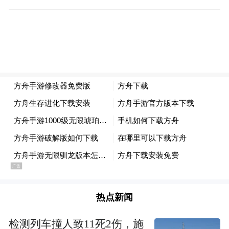
天峻县地处青海省东北部，素有“圣湖之源”
的美誉，拥有天峻山、团结峰、天峻石林等
标志性景观，冰川、草原、湿地、峡谷、河
热点新闻
流交织成片，构成未经雕琢的高原生态画
检测列车撞人致11死2伤，施
廊。夏季气候凉爽、风光极致，是避暑、观