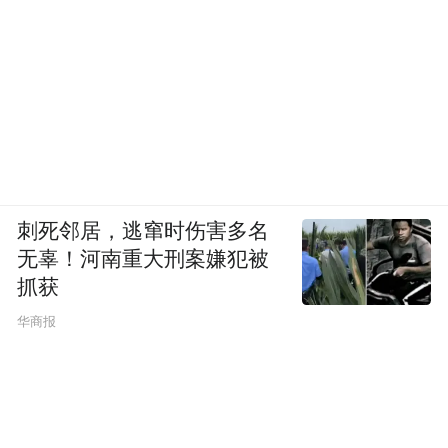
刺死邻居，逃窜时伤害多名
无辜！河南重大刑案嫌犯被
抓获
华商报