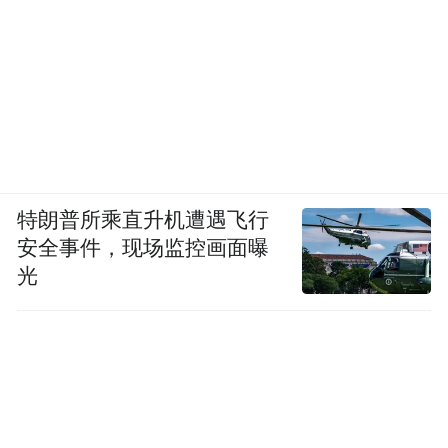
《措施》还专门提出组建大宗商品金融服务
团队，鼓励保险机构创新“江海陆”联运综合
保险等产品，旨在打通贸易流、资金流、信
息流，让金融活水精准滴灌。
人才要素同样被纳入“链通”范畴。允许境外
特朗普所乘直升机遭遇飞行
拥有职业资格的专业人才经备案后直接执
安全事件，现场监控画面曝
业；对符合条件的国企人员赴特定国家开展
光
特定项目实行“一次审批、一年内多次有效”
——这些看似细微的条款，解决了跨境贸易
中“人过不去、证不好用”的老大难问题。
“18条”，表面上是政策清单，实则是“能力清
单”——制度破壁、绿色转型、数字链接。当