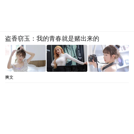
全球大宗商品贸易格局因地缘政治、绿色规
则、技术革命而剧烈重构时，宁波选择补链
强链、向难求成。
盗香窃玉：我的青春就是赌出来的
从“大进大出”到“优化配置”，这条路注定不
轻松。宁波已在路上。
（通讯员 孔润锋）
爽文
“特别声明：以上作品内容(包括在内的视频、图片或音
频)为凤凰网旗下自媒体平台“大风号”用户上传并发
布，本平台仅提供信息存储空间服务。
Notice: The content above (including the videos,
pictures and audios if any) is uploaded and posted
by the user of Dafeng Hao, which is a social media