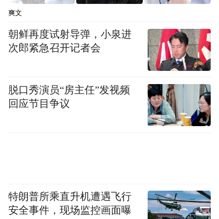
《措施》明确支持跨关区加注直供，深化“先
爽文
供船、后报关”模式，推动多种加注方式协同
朝鲜再度试射导弹，小泉进
发展。
次郎紧急召开记者会
一个多月前，一艘国际集装箱船在宁波舟山
港完成了全省首单船对船保税绿色甲醇燃料
脱口秀演员“房主任”发视频
加注。宁波还在谋划绿色燃料加注船专用锚
回应节目争议
地，优化监管模式，减少等待时间。“以前加
注LNG要排两天队，现在提前申报、靠泊即
检，基本实现‘零等待’。”一名船长感叹。
绿色加注背后是一条全新产业链。宁波依托
大榭、穿山等港区，集聚燃料生产、储运、
特朗普所乘直升机遭遇飞行
加注、认证等环节。当全球航运业面临碳税
安全事件，现场监控画面曝