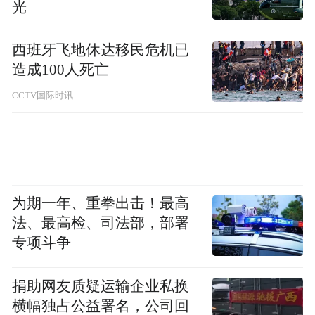
光
压力时，谁掌握了绿色燃料加注能力，谁就
掌握了未来航运的“投票权”。
西班牙飞地休达移民危机已
造成100人死亡
链通
CCTV国际时讯
从“物理集聚”到“产业融合”
宁波不缺头部企业——业务覆盖油气、金属
等七大类核心商品，与必和必拓、嘉能可等
全球巨头合作，链接33个国家和地区的325个
为期一年、重拳出击！最高
法、最高检、司法部，部署
贸易伙伴。
专项斗争
问题在于，这些企业之间是“邻居”关系，而
捐助网友质疑运输企业私换
非“战友”关系。
横幅独占公益署名，公司回