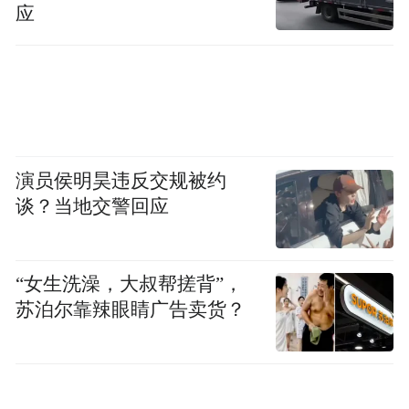
应
“18条”正在推动一场“化学反应”：鼓励本地
企业与上下游深度协同，培育具备跨境整合
能力的龙头企业；支持国企按照主责主业发
展大宗商品贸易；推动与“一带一路”共建国
家深化合作。
演员侯明昊违反交规被约
金融与数字的深度融合是关键。《措施》提
谈？当地交警回应
出创新发展大宗商品仓单认证、登记业务，
支持区域性仓单转让交易。这意味着，一份
“女生洗澡，大叔帮搓背”，
存储在宁波保税仓库的电解铜仓单，可以被
苏泊尔靠辣眼睛广告卖货？
银行、期货公司在线验证、流转、质押。同
时，扩大大宗商品贸易人民币结算，推动本
外币一体化资金池试点扩面。