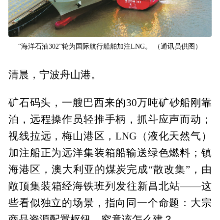
“海洋石油302”轮为国际航行船舶加注LNG。 （通讯员供图）
清晨，宁波舟山港。
矿石码头，一艘巴西来的30万吨矿砂船刚靠
泊，远程操作员轻推手柄，抓斗应声而动；
视线拉远，梅山港区，LNG（液化天然气）
加注船正为远洋集装箱船输送绿色燃料；镇
海港区，澳大利亚的煤炭完成“散改集”，由
敞顶集装箱经海铁班列发往新昌北站——这
些看似独立的场景，指向同一个命题：大宗
商品资源配置枢纽，究竟该怎么建？