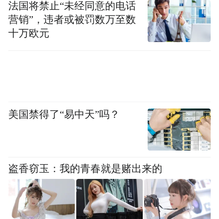
法国将禁止“未经同意的电话
营销”，违者或被罚数万至数
逐绿
十万欧元
从“规模跟跑”到“标准定义”
如果说传统资源配置拼的是吞吐量，那么未
来比拼的是“绿色含金量”。
美国禁得了“易中天”吗？
宁波舟山港已是全球第三大船加油港，2025
年保税船用燃料油供应量达890.9万吨。但真
正的看点在于绿色燃料：LNG、生物燃料、
盗香窃玉：我的青春就是赌出来的
甲醇——宁波舟山港是国内少数同时具备三
种绿色燃料加注能力的港口。