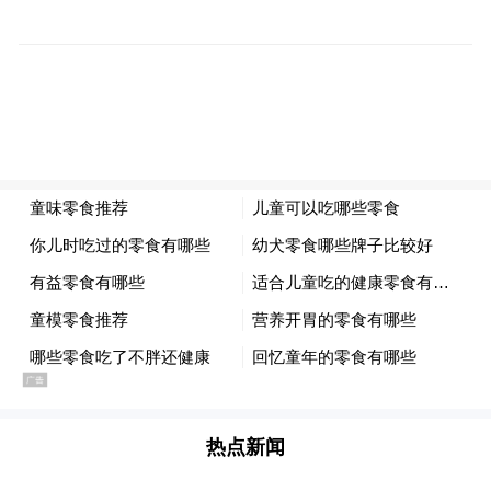
通关便利化亦再次“加码”。对停泊不超过24
小时的大宗商品船舶简化通关手续；对低风
险船舶实施“远程检疫”；扩大“靠泊即接船、
接完即卸货”适用范围。一位从事印尼镍矿贸
易的贸易商告诉记者，“临开不查”机制显著
缩短了船舶滞港时间，单船平均可节省相关
费用约1万美元。
在油气等领域，《措施》提出积极争取原油
非国营贸易进口资质、铜精矿保税混矿、再
生金属保税加工处理等试点。“这本质上是在
热点新闻
争夺全球资源配置的‘入场券’。”市商务局相
关负责人直言。