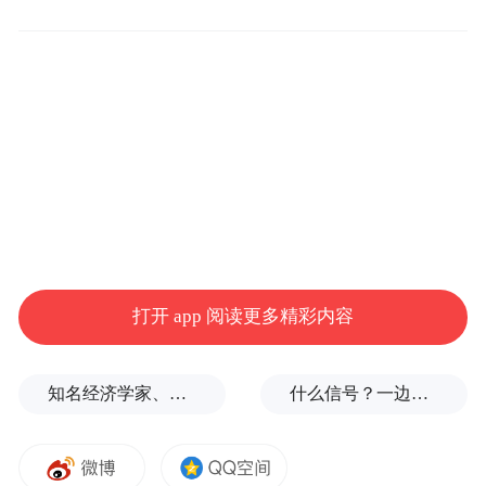
品贸易中心 推动大宗商品贸易高质量发展的
若干措施》（下称《措施》），18条举措精
准锁定经营主体、贸易业态、金融服务、人
才引育、要素保障五大领域，直击枢纽建设
痛点。
这场主动出击，宁波的雄心藏在三个关键词
里。
破壁
打开 app 阅读更多精彩内容
从“单点突破”到“系统集成”
知名经济学家、教育家、出版人高希均辞世，享年90岁
什么信号？一边金价大跌，一边各国央行一直买
大宗商品贸易的复杂性在于，它从来不只是
“一买一卖”。通关、检验、仓储、融资、结