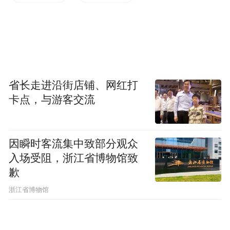
算……每一个环节的梗阻，都可能让一笔跨
境交易功亏一篑。
宁波的破题思路清晰：把“碎片化”创新拧成
“系统化”优势。
省长走进沿街店铺、网红打
卡点，与游客交流
“18条”明确提出，建设服务贸易、交易、物
流、融资全环节的数字化平台，扩大区块
链、人工智能等技术应用范围。这背后蕴含
因瞬时客流集中致部分观众
着已经跑通的宁波实践：去年7月，66云链联
入场受阻，浙江省博物馆致
歉
合昆仑信托落地全国首单“区块链+数字仓单”
信托项目，让液体化工品仓单变得可追溯、
浙江省博物馆
可质押，助力大宗商品贸易迈入“可信数字
化”时代。