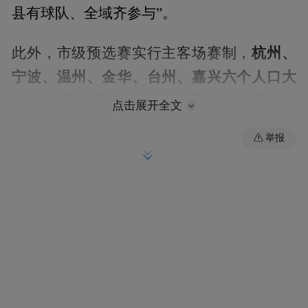
县有球队、全域齐参与”。
杭州、
此外，市级预选赛实行主客场赛制，
宁波、温州、金华、台州、嘉兴六个人口大
市，其预选赛第二名队伍同样获得晋级资
点击展开全文
格
。
举报
宁波各代表队名单如下：