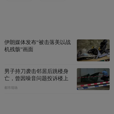
伊朗媒体发布“被击落美以战
机残骸”画面
男子持刀袭击邻居后跳楼身
亡，曾因噪音问题投诉楼上
都市现场