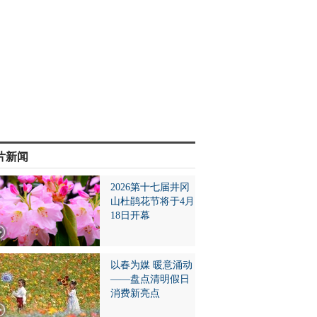
片新闻
2026第十七届井冈
山杜鹃花节将于4月
18日开幕
以春为媒 暖意涌动
——盘点清明假日
消费新亮点