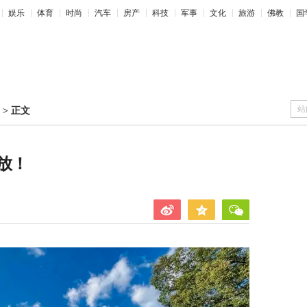
娱乐
体育
时尚
汽车
房产
科技
军事
文化
旅游
佛教
国
站
>
正文
放！