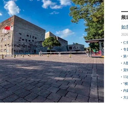
频
如
2026
仁
专
第
A
宠
1
“
内
大