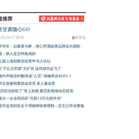
道推荐
意甘肃随心GO
0
-05-16 17:58:35
条评论
怀市长：以酱香为桥，推仁怀酒旅票品牌走向国际
题：铁人是怎样炼成的
七届上海创新创业青年50人论坛
股“千亿元军团”大扩容 这些城市起飞了
物叫声能实时翻译成“人话” 准确率达94.6%？
3岁女孩被闺蜜胁迫卖淫 多人被追责
横店快没剧组了”登上热搜 横店影视城动态辟谣
蒙古一企业再回应“月薪1.6万元招羊倌”
连市监局回应女子用烧烤铁签喂狗：店主已停业整顿