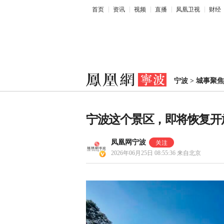
首页
资讯
视频
直播
凤凰卫视
财经
宁波
>
城事聚焦
宁波这个景区，即将恢复开
凤凰网宁波
2026年06月25日 08:55:36
来自北京