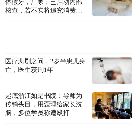
体假牙，厂家：已启动内部
今年五月初，陈妤颉在世界接力赛中，与队
核查，若不实将追究消费者
诬陷责任
友合力夺得了2027北京世锦赛女子4x100米
接力入场券。
此外，宁波选手吴南军在男子铁饼决赛中投
出61米83的成绩，夺得亚军。
医疗悲剧之问，2岁半患儿身
亡，医生获刑1年
来源：宁波体育
“特别声明：以上作品内容(包括在内的视频、图片或音
起底浙江如是书院：导师为
频)为凤凰网旗下自媒体平台“大风号”用户上传并发
传销头目，用歪理给家长洗
布，本平台仅提供信息存储空间服务。
脑，多位学员称遭殴打
Notice: The content above (including the videos,
pictures and audios if any) is uploaded and posted
by the user of Dafeng Hao, which is a social media
platform and merely provides information storage