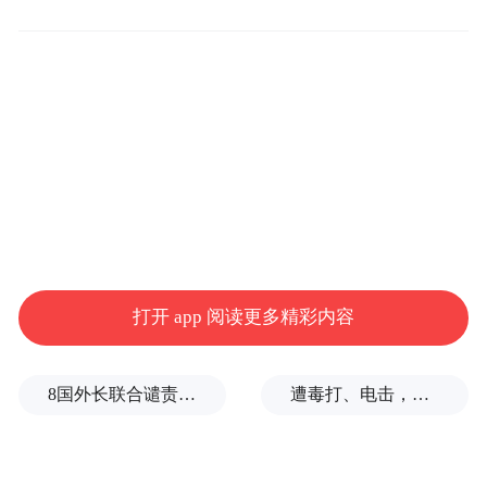
打开 app 阅读更多精彩内容
8国外长联合谴责以色列侵犯加沙
遭毒打、电击，逃生男子亲述被卖诈骗园区遭遇