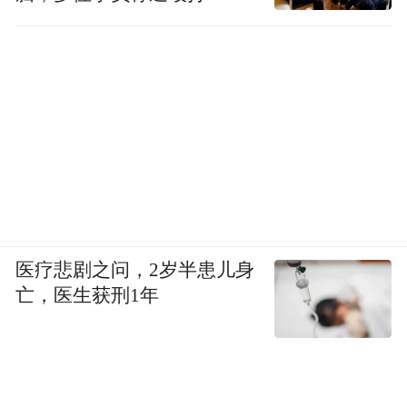
医疗悲剧之问，2岁半患儿身
亡，医生获刑1年