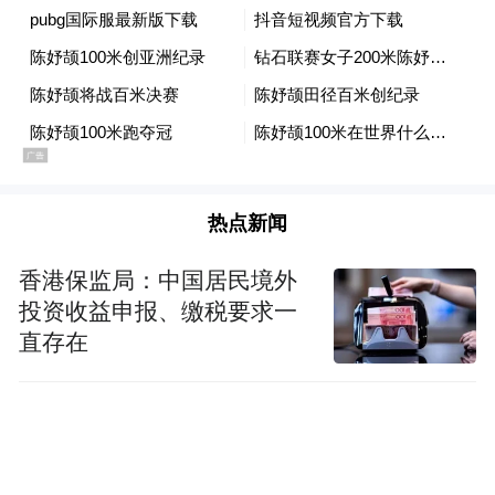
陈妤颉（中）在半决赛比赛中。
值得一提的是，陈妤颉在日照的三枪比赛都
遇到了逆风的情况。“可能我比较招逆风，以
前跑200米都是逆风，这次把逆风带到了100
热点新闻
米赛场。”在半决赛结束后，陈妤颉说，逆风
有助于实力的提升，多跑逆风能带动自己的
香港保监局：中国居民境外
后程能力。
投资收益申报、缴税要求一
直存在