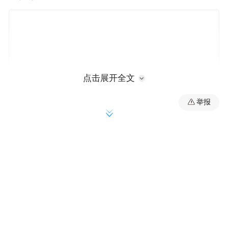
点击展开全文
举报
进入后半程，陈妤颉的领先优势愈发明显，
她在冲刺阶段都没有放缓脚步。
最终，顶着1.6米/秒的逆风，陈妤颉以11秒12
的成绩率先完成比赛，并创造赛季最佳成
绩。