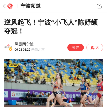
宁波频道
逆风起飞！宁波“小飞人”陈妤颉
夺冠！
凤凰网宁波
06-28 08:22
来自北京