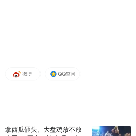
陈妤颉在半决赛比赛中。
早先结束的预赛和半决赛，陈妤颉的成绩分
别是11秒27和11秒29。在半决赛的赛后采访
中，陈妤颉说，今年她在两站钻石联赛中都
参加了200米的比赛，因此想在本次冠军赛中
找找100米的节奏。
拿西瓜砸头、大盘鸡放不放