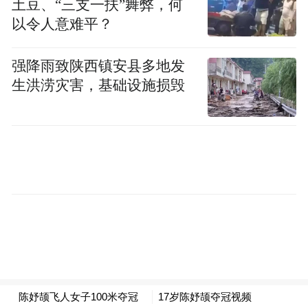
土豆、“三支一扶”舞弊，何
在本次冠军赛中，半决赛和预赛在同一天进
以令人意难平？
行，第二天再进行决赛。陈妤颉说，这种赛
强降雨致陕西镇安县多地发
制较为新奇，可以让她在决赛日更好地调动
生洪涝灾害，基础设施损毁
状态。