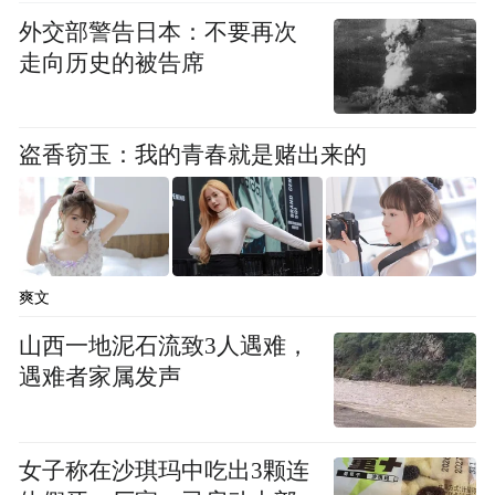
外交部警告日本：不要再次
走向历史的被告席
盗香窃玉：我的青春就是赌出来的
陈妤颉在200米的比赛中。
如今，陈妤颉已经成为中国女子短跑的最小
爽文
“扛旗者”。
山西一地泥石流致3人遇难，
遇难者家属发声
去年的粤港澳大湾区全运会上，当时还不满
17岁的陈妤颉一举斩获女子100米和200米双
冠荣耀，成为新科中国女飞人。
女子称在沙琪玛中吃出3颗连