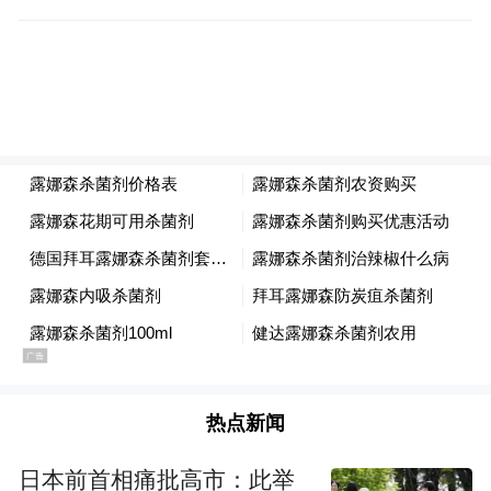
白此联表示，昭觉将以本次联席会议为契
机，切实扛起主体责任，细化项目推进举
措，高效用好帮扶资金、人才、技术资源，
统筹推进产业发展、民生保障等重点工作，
以实实在在的协作成效巩固拓展脱贫攻坚成
果，接续推进乡村全面振兴。
高海军介绍余姚市经济产业、民生服务、基
层治理发展优势，回顾上一年度协作资金拨
付、项目落地、企业投资、干部人才选派、
消费帮扶等工作开展情况，充分肯定昭觉县
立足民族地区特色，用好协作资源、抓实项
热点新闻
目落地、带动群众增收的实际成效。
日本前首相痛批高市：此举