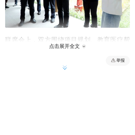
联席会上，双方围绕项目规划、教育医疗帮
点击展开全文
扶、产业深度联动等工作深入交换意见，就
下一步精准开展东西部协作达成共识。白此
举报
联代表昭觉县委、县政府和全县各族干部群
众，向高海军一行的到来表示热烈欢迎，向
长期以来支持帮助昭觉发展的余姚党政机关
和广大干部群众表示诚挚感谢，并介绍2025
年度东西部协作工作落实情况，系统梳理产
业援建、组团式教育医疗帮扶、劳务输出、
乡村示范建设、社会公益帮扶等领域成果。