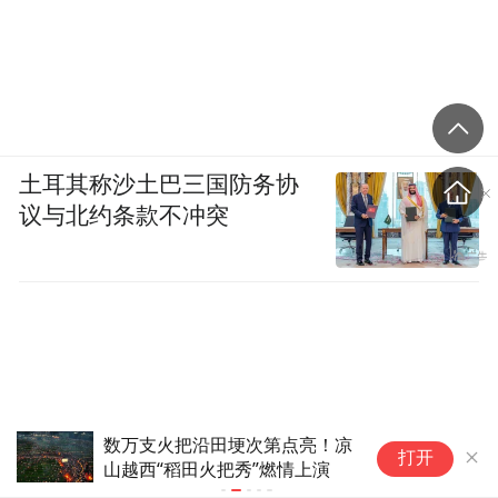
土耳其称沙土巴三国防务协
议与北约条款不冲突
数万支火把沿田埂次第点亮！凉
欢
打开
山越西“稻田火把秀”燃情上演