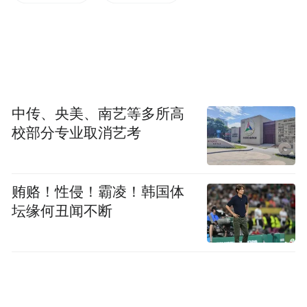
白此联指出，2026年是深化协作提质增效的
中传、央美、南艺等多所高
校部分专业取消艺考
关键之年，希望两地继续坚持“昭觉所需、余
姚所能、优势互补、双向共赢”工作思路，做
强特色产业协同发展，深化组团式帮扶提
贿赂！性侵！霸凌！韩国体
质，抓实劳务就业双向联动，强化干部人才
坛缘何丑闻不断
双向交流，推进和美乡村示范共建，拓宽社
会多元帮扶渠道，促进两地共同实现高质量
发展，努力打造东西部协作互利共赢典范。