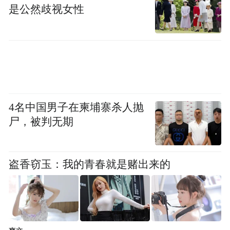
是公然歧视女性
高海军表示，余姚将持续扛牢东西部协作政
治责任，持续加大资源、人才、产业帮扶力
度，常态化对接昭觉发展实际需求，创新协
作模式，推动理念、技术、市场双向互通，
合力破解民族地区发展困难问题，携手打造
东西部协作示范样板，共同推动两地各族群
4名中国男子在柬埔寨杀人抛
众迈向共同富裕。
尸，被判无期
会议还举行捐赠仪式，余姚市政府向昭觉县
政府捐赠东西部协作帮扶资金200万元。
盗香窃玉：我的青春就是赌出来的
（吉鲁子火 文/图）
“特别声明：以上作品内容(包括在内的视频、图片或音
频)为凤凰网旗下自媒体平台“大风号”用户上传并发