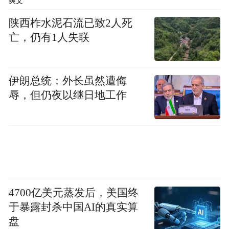
爽文
布，本平台仅提供信息存储空间服务。
Notice: The content above (including the videos,
陕西柞水泥石流已致2人死
pictures and audios if any) is uploaded and posted
亡，仍有1人失联
by the user of Dafeng Hao, which is a social media
platform and merely provides information storage
space services.”
伊朗总统：外长虽然遭侮
辱，但仍夜以继日地工作
4700亿美元蒸发后，美国终
于暴露封杀中国AI的真实算
盘