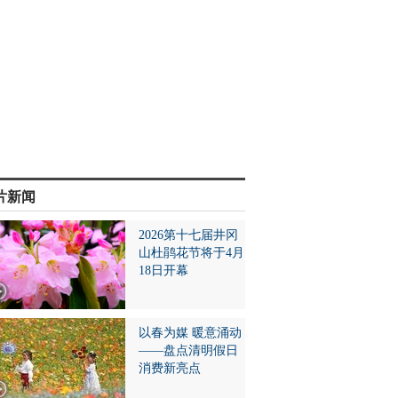
片新闻
2026第十七届井冈
山杜鹃花节将于4月
18日开幕
以春为媒 暖意涌动
——盘点清明假日
消费新亮点