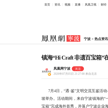
首页
资讯
视频
直播
凤凰卫视
财经
宁波
>
热点资讯
镇海“Hi Craft 非遗百
凤凰网宁波
2026年07月05日 21:27:00
来自北京
7月4日，“遇·鉴”文明交流互鉴活
坡举办。活动期间，来自宁波镇海的“一米
宝箱”完成海外首秀，并落户宁波企业