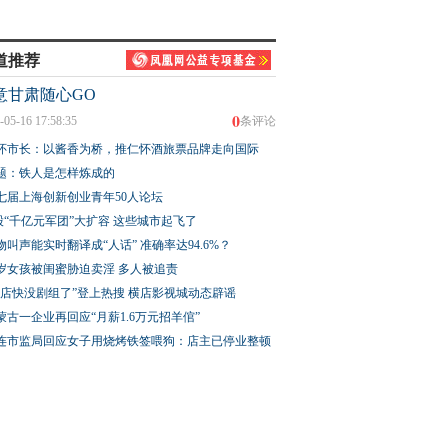
道推荐
意甘肃随心GO
0
-05-16 17:58:35
条评论
怀市长：以酱香为桥，推仁怀酒旅票品牌走向国际
题：铁人是怎样炼成的
七届上海创新创业青年50人论坛
股“千亿元军团”大扩容 这些城市起飞了
物叫声能实时翻译成“人话” 准确率达94.6%？
3岁女孩被闺蜜胁迫卖淫 多人被追责
横店快没剧组了”登上热搜 横店影视城动态辟谣
蒙古一企业再回应“月薪1.6万元招羊倌”
连市监局回应女子用烧烤铁签喂狗：店主已停业整顿