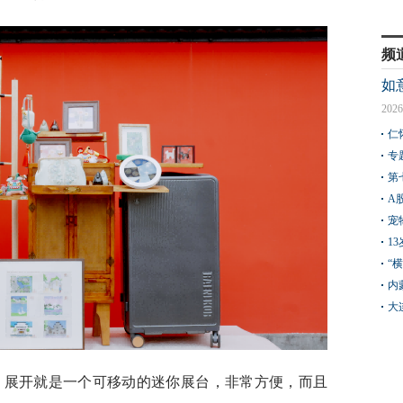
频
如
2026
仁
专
第
A
宠
1
“
内
大
，展开就是一个可移动的迷你展台，非常方便，而且