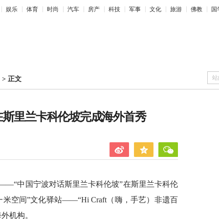
娱乐
体育
时尚
汽车
房产
科技
军事
文化
旅游
佛教
国
站
>
正文
宝箱”在斯里兰卡科伦坡完成海外首秀
动——“中国宁波对话斯里兰卡科伦坡”在斯里兰卡科伦
空间”文化驿站——“Hi Craft（嗨，手艺）非遗百
海外机构。