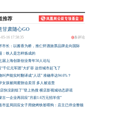
道推荐
意甘肃随心GO
0
-05-16 17:58:35
条评论
怀市长：以酱香为桥，推仁怀酒旅票品牌走向国际
题：铁人是怎样炼成的
七届上海创新创业青年50人论坛
股“千亿元军团”大扩容 这些城市起飞了
物叫声能实时翻译成“人话” 准确率达94.6%？
3岁女孩被闺蜜胁迫卖淫 多人被追责
横店快没剧组了”登上热搜 横店影视城动态辟谣
蒙古一企业再回应“月薪1.6万元招羊倌”
连市监局回应女子用烧烤铁签喂狗：店主已停业整顿