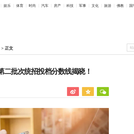
娱乐
体育
时尚
汽车
房产
科技
军事
文化
旅游
佛教
国
站
>
正文
中第二批次统招投档分数线揭晓！