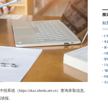
频
如
2026
仁
专
第
A
宠
1
“
内
大
（https://zkzz.nbedu.net.cn）查询录取信息。
愿填报。