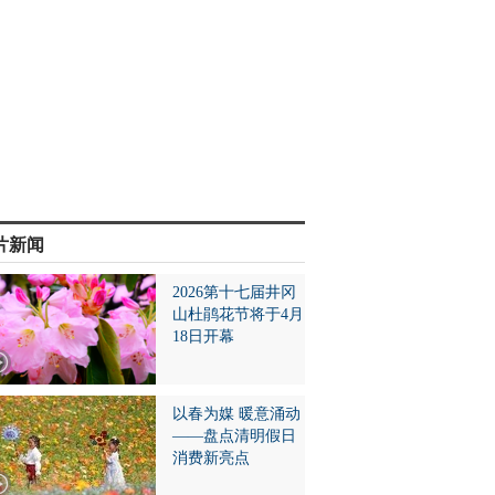
片新闻
2026第十七届井冈
山杜鹃花节将于4月
18日开幕
以春为媒 暖意涌动
——盘点清明假日
消费新亮点