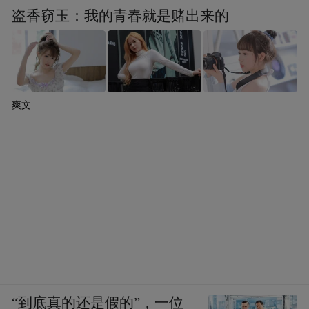
Notice: The content above (including the videos,
盗香窃玉：我的青春就是赌出来的
pictures and audios if any) is uploaded and posted
by the user of Dafeng Hao, which is a social media
platform and merely provides information storage
space services.”
爽文
“到底真的还是假的”，一位