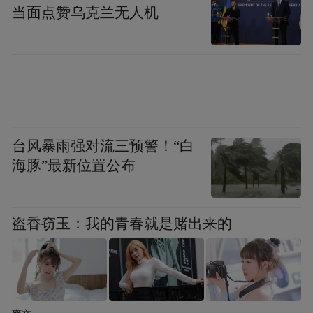
当面点赞乌克兰无人机
文化浸润：
让公约从“冰冷条文”
化为“精神内核”
公约不仅要“定得准”，更要“记得住、传得
台风暴雨强对流三预警！“白
海豚”最新位置公布
开”。居敬社区将“居者善敬”文化与社区治理
深度融合，让“敬和”公约不仅是行为规范，
更是精神纽带。
盗香窃玉：我的青春就是赌出来的