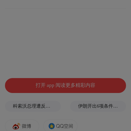
让公约从“干部定”
转向“大家议”
居民公约能否落地生根，核心在于制定全过
程充分吸纳群众心声。东门社区通过入户走
访、居民恳谈会、网格议事等形式，面向党
员、商户、老年人、青少年等群体广泛征集
诉求，从文明养犬到楼道清整，从尊老爱幼
打开 app 阅读更多精彩内容
到邻里相处，一条条“原汁原味”的居民意见
被收集上来，最终梳理形成22条文明倡议，
科索沃总理遭反对派议员扔鸡蛋，直播被紧急切断
伊朗开出6项条件，美军倒吸一口凉气
经全体居民投票筛选，最终确定12条贴合日
常生活、凝聚全民共识的内容，让公约真正