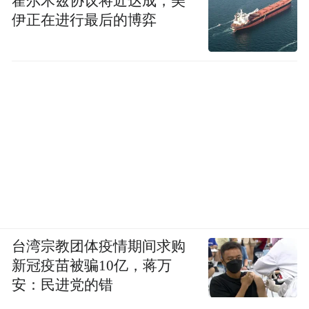
霍尔木兹协议将近达成，美
伊正在进行最后的博弈
台湾宗教团体疫情期间求购
新冠疫苗被骗10亿，蒋万
安：民进党的错