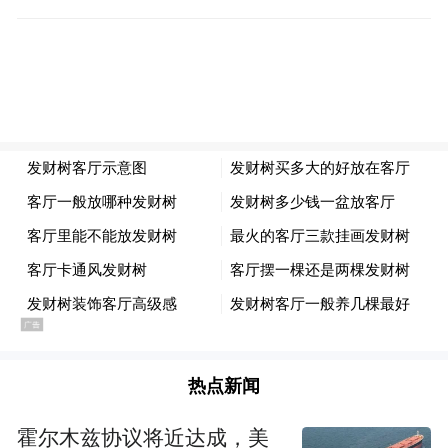
Notice: The content above (including the videos,
pictures and audios if any) is uploaded and posted
by the user of Dafeng Hao, which is a social media
platform and merely provides information storage
space services.”
热点新闻
霍尔木兹协议将近达成，美