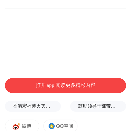
示，市侨联联系广泛、资源丰富，希望学院
和市侨联能够加强合作，在更多领域实现共
赢。
黄毓琳表示，学院的办学定位、办学策略、
教育理念、“三对接三融合”的人才培养模
式，同宁波社会发展需要紧密相连，同具有
国际视野、国内一流、现代化高水平卫生健
康职业院校紧密契合。黄毓琳指出，学院利
打开 app 阅读更多精彩内容
用自身优势，同市侨联紧密联系沟通，发挥
双方优势，在建立侨联组织、组建侨界志愿
香港宏福苑火灾跨部门调查最终报告：大火或由烟头引起
鼓励领导干部带头休假之后又撤回文件，到底什么意思嘛？
者服务队、传播中华文化、承办外事活动等
方面进行合作探索。一是加强侨情排摸，为
建立侨联组织打好基础。二是发挥心理咨询