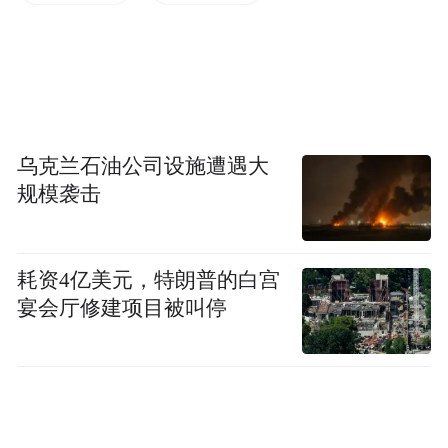
人才优势，组建一支具有侨特色的志愿者服
务队伍。三是结合学院构筑的“中医药文化体
验”“数字科技研学”“海洋文化探访”等多元模
块，进一步弘扬中华优秀文化，为海外华裔
乌克兰石油公司设施遭遇大
青少年了解真实、立体的中国搭建平台。
规模袭击
市侨联副书记鲁爱丽、有关学院领导参加调
研。
耗资4亿美元，特朗普的白宫
宴会厅修建项目被叫停
来源：宁波侨联
“特别声明：以上作品内容(包括在内的视频、图片或音
频)为凤凰网旗下自媒体平台“大风号”用户上传并发
布，本平台仅提供信息存储空间服务。