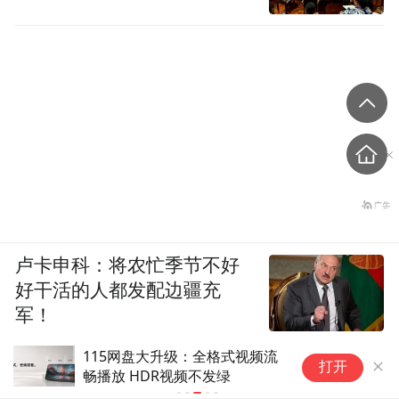
卢卡申科：将农忙季节不好
好干活的人都发配边疆充
军！
大升级：全格式视频流
淡定！铁塔没那么容易被替
打开
R视频不发绿
伯恩斯坦：哪怕马斯克脑洞
开