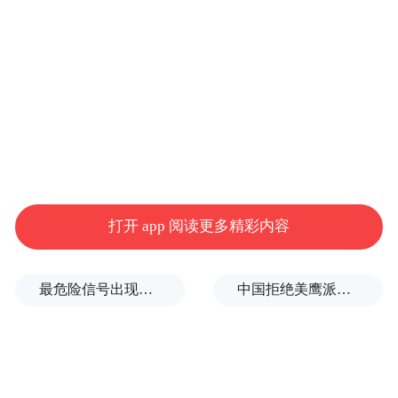
针对中小微企业贷款周期不匹配、专属金融
产品偏少等普遍痛点，宁波融担公司创新推
出直保类“甬投保”“甬新保”与再担保类“甬投
担”等中长期贷款特色产品，单户专项产品担
打开 app 阅读更多精彩内容
保上限达2000万元，叠加“微担通”业务后最
高可达3000万元，重点支持设备采购、技术
最危险信号出现！全球能源大动脉岌岌可危
中国拒绝美鹰派副防长访华？弦外之音被热议
革新等领域。
为确保政策红利精准直达，宁波依托“国家—
市—县”三级政府性融资担保体系，打通政策