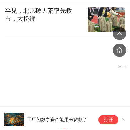
罕见，北京破天荒率先救
市，大松绑
老挝国会主席赛宋蓬逝世
来贷款了
纽约原油暗盘突破77美元，日内涨超0.5%
打开