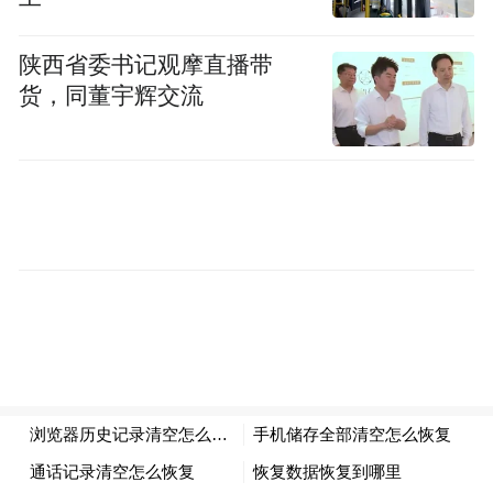
by the user of Dafeng Hao, which is a social media
platform and merely provides information storage
space services.”
陕西省委书记观摩直播带
货，同董宇辉交流