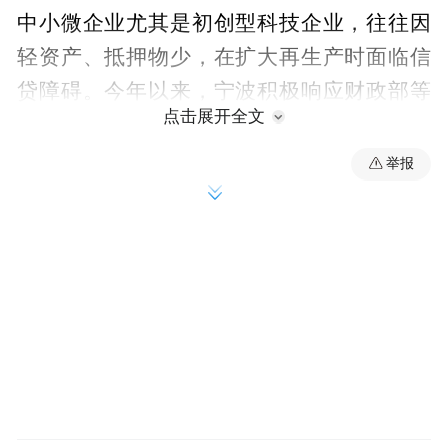
中小微企业尤其是初创型科技企业，往往因
轻资产、抵押物少，在扩大再生产时面临信
贷障碍。今年以来，宁波积极响应财政部等
点击展开全文
四部门实施的民间投资专项担保计划，打出
差异化贴息“组合拳”。一方面，对纳入专项
举报
支持范围、未享受中央财政贴息的中小微企
业中长期贷款给予地方差异化贴息；另一方
面，精准控制担保费率，规定直保业务担保
费率不高于0.3%，再担保费减半收取。