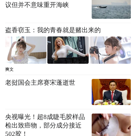
议但并不意味重开海峡
盗香窃玉：我的青春就是赌出来的
爽文
老挝国会主席赛宋蓬逝世
央视曝光！超8成睫毛胶样品
检出致癌物，部分成分接近
502胶！