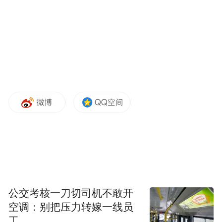
落地“最后一公里”。目前，全市10个区
（县、市）已全部落地民间投资专项担保再
担保业务，初步形成市级直保与基层再担保
并行推进的格局。全市专项计划签约银行达
22家，合作授信额度超过200亿元，引导金融
资源精准滴灌科技创新、中小微企业等重点
领域。
来源：宁波市人民政府
“特别声明：以上作品内容(包括在内的视频、图片或音
频)为凤凰网旗下自媒体平台“大风号”用户上传并发
公交考核一刀切司机不敢开
布，本平台仅提供信息存储空间服务。
Notice: The content above (including the videos,
空调：别把压力转嫁一线员
pictures and audios if any) is uploaded and posted
工