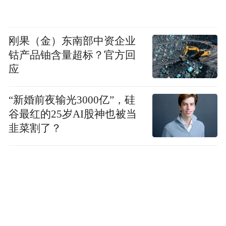
在“建平台”上，社区依托产业链党建联盟，
挖掘出400余名人才组建“智库”，推出“技能
刚果（金）东南部中资企业
导师”“共享师傅”服务项目，助力企业攻坚克
钴产品铀含量超标？官方回
难。台晶（宁波）电子在晶体蚀刻工艺上曾
应
遇到良率不稳定的技术瓶颈，企业将难题反
“新婚前夜输光3000亿”，硅
馈到社区工会，进而从“智库”中获得精准匹
谷最红的25岁AI股神也被当
配的技术专家。
韭菜割了？
与此同时，为满足产业工人技能提升需求，
“新工人夜校”应运而生，构建起“社区阵地
+企业实训基地+专业培训学校”的立体化培训
网络。课程紧贴需求，从CAD制图、工业机
器人到茶艺烘焙、应急救护，“新工人夜校”