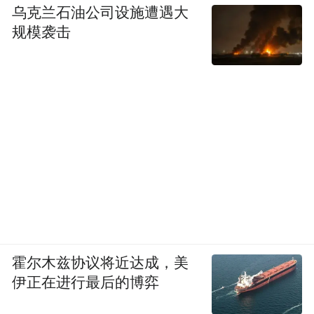
乌克兰石油公司设施遭遇大
新工人夜校
规模袭击
在“设擂台”上，社区推出了“精技赋能营”采
取“培训+竞赛”模式，2025年已有1500余名产
业工人参与。而“创意工夫”项目启动至今，
也累计汇聚3000多个职工创新“金点子”，为
企业创造超亿元效益。粤海永顺泰的工程师
吴承成用AI为制麦流程搭建智能管理系统，
应用后单批次产量增加约5吨，年产值预计增
长超1000万元。
霍尔木兹协议将近达成，美
从一套可复制的标准到一个个鲜活的典型
伊正在进行最后的博弈
——北仑区总工会以“标准引领+典型培育”双