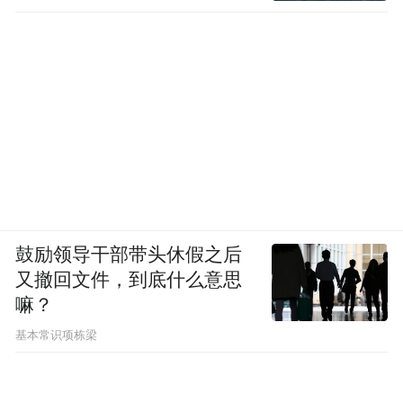
轮驱动，着力打造灵峰、大港、物流等5家工
业社区示范样板，并逐步向全区20个工业社
区延伸。从“试点”到“全域”，区总工会以“绣
花”功夫织就一张服务网络。这张网，兜住了
中小企业的技术难题，更激活了区域经济发
展的“一池春水”。
来源：北仑发布
鼓励领导干部带头休假之后
“特别声明：以上作品内容(包括在内的视频、图片或音
又撤回文件，到底什么意思
频)为凤凰网旗下自媒体平台“大风号”用户上传并发
嘛？
布，本平台仅提供信息存储空间服务。
Notice: The content above (including the videos,
基本常识项栋梁
pictures and audios if any) is uploaded and posted
by the user of Dafeng Hao, which is a social media
platform and merely provides information storage