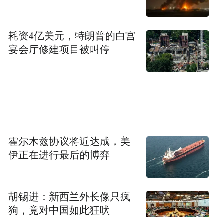
企业技术创新的“先锋力量”，那么推动产改
基层示范点在工业社区的铺开，则是这场改
耗资4亿美元，特朗普的白宫
革的“系统工程”。
宴会厅修建项目被叫停
灵峰工业社区作为首批省级产改试点单位，
率先细化产改工作标准17条，从产业工人思
想政治引领、职业技能培训制度、发展空间
拓展到权益保障机制等方面建章立制。建立
了产改工作标准，企业该做什么该改什么，
霍尔木兹协议将近达成，美
便一目了然——这套标准也被宁波市总工会
伊正在进行最后的博弈
采纳并向全市推广。
胡锡进：新西兰外长像只疯
狗，竟对中国如此狂吠