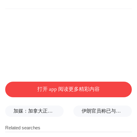
一支服务队的“车间问诊”
前不久，小港街道一家生产开关触点的小微
企业车间里，设备突然无法启动，紧接着一
股焦味飘散出来，看到电气柜冒起白烟，车
间工作人员反复排查却找不到原因。
产线一停，意味着订单面临违约风险。企业
打开 app 阅读更多精彩内容
通过社区、街道基层工会将问题上报至区总
工会。很快，一支由省级以上工匠领衔的队
加媒：加拿大正与美国商讨，以贸易让步换取部分关税减免
伊朗官员称已与阿曼就霍尔木兹海峡通行问题明确总体框架
伍赶到车间。检查、测试、分析，不到10分
钟，问题锁定在开关电源故障，现场维修
后，设备重新运转。