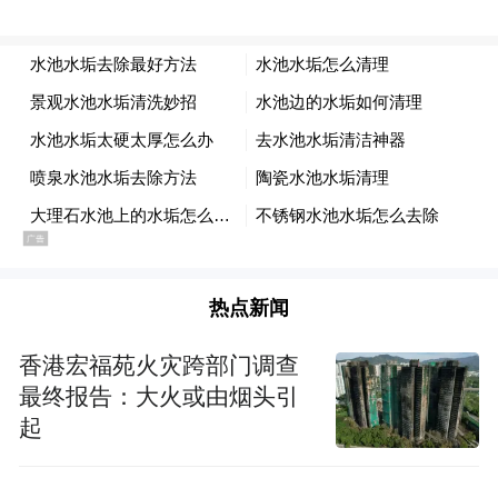
服务队进企业
服务队的运作机制清晰流畅：企业通过基层
工会上报技术难题，流转到区总工会再“下
单”，服务队“接单”后精准响应。截至目前，
这支由8名省级以上工匠领衔、近40名各企业
热点新闻
技术骨干组成的队伍，已累计为各类企业疏
通生产梗阻20余项，开展技能攻关研讨等活
香港宏福苑火灾跨部门调查
动40余场。
最终报告：大火或由烟头引
起
服务队的价值不止于“救急”，更在于“赋
能”。对于上规模的生产制造企业，服务队更