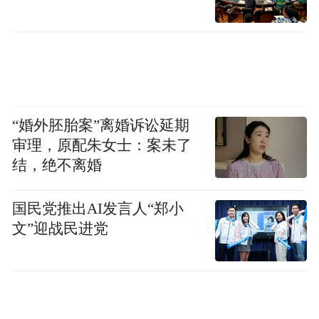
“婚外胚胎案”离婚诉讼延期
审理，原配朱女士：案未了
结，绝不离婚
灵峰工业社区
大港工业社区，也是产改浪潮中一个可触
国民党推出AI发言人“郑小
摸、可复制的样本。这里集聚了500多家企
文”迎战民进党
业、近10万名产业工人。产改如何在这里落
地生根？解题思路清晰而务实——建平台、
设擂台。