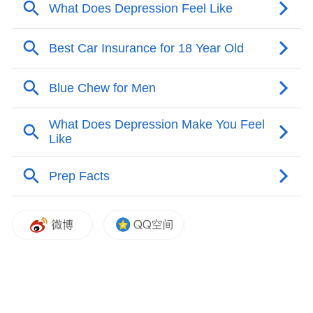
这支队伍，就是北仑区“劳模工匠技术服务
队”。
队长、浙江省劳模丁校君告诉记者，他们服
务对象主要是中小企业，这些企业设备基数
有限、技术储备相对薄弱，若专设维修岗位
则人力成本过高。比如：变频器坏了、开关
电源烧了……这些看似不大的故障，对中小
企业而言可能就是影响生存发展的“拦路
虎”。