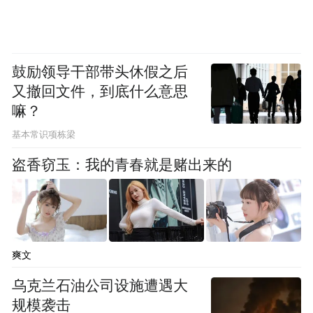
多扮演着技术协作伙伴的角色。有一次，一
家企业生产线上的控制器突发损坏，订购新
品周期长达一周，产线告急。服务队得知
鼓励领导干部带头休假之后
后，凭借行业资源迅速匹配到有现货的供应
又撤回文件，到底什么意思
嘛？
渠道，解了燃眉之急。
基本常识项栋梁
从“应急抢修”到“长效护航”，服务队的价值
盗香窃玉：我的青春就是赌出来的
边界在不断拓展。北仑区总工会以这支队伍
为支点，撬动的是整个区域中小企业的技术
底气。
爽文
一个工业社区的“产改答卷”
乌克兰石油公司设施遭遇大
如果说劳模工匠技术服务队是区总工会助推
规模袭击