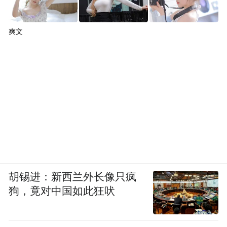
爽文
胡锡进：新西兰外长像只疯
狗，竟对中国如此狂吠