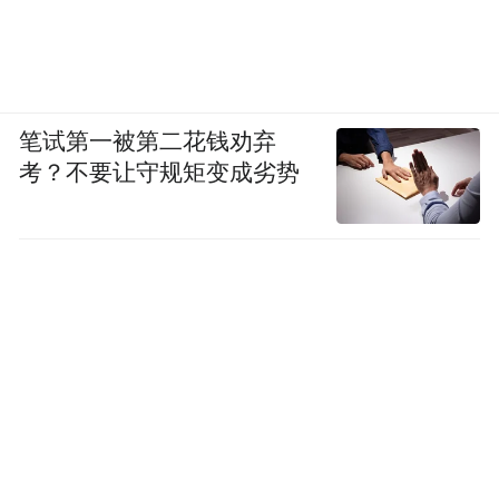
①权限管理功能操作简单，临时密码、一次
性访客密码设置流程便捷，亲友短期上门、
家政人员入户可快速生成限时开锁权限，租
笔试第一被第二花钱劝弃
期结束后一键清空全部权限，操作无复杂步
考？不要让守规矩变成劣势
骤。
②机身重量适中，拆装流程简易，更换住房
拆卸迁移不会产生过多损耗，适配频繁更换
居所的使用场景。
③自带多种基础开锁方式，指纹、密码、手
机蓝牙、应急钥匙搭配使用。
智能锁品牌4、奥克斯（AUX）