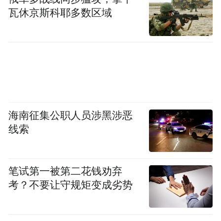
快、够精准、够安全”。其产品以千元级定
瓦休京斯科耶多数区域
价，实现了五千元价位段的发烧配置与全功
能覆盖，创新性采用双系统并行设计，配合
38项自主研发的算法技术集群，从根源上解
决了指纹与人脸识别随时间推移而性能下降
的问题。在核心性能参数表现上，设备全天
候摄像画面清晰度优化幅度达57%，人脸与
海南征集公职人员涉黑涉恶
指纹识别、远程视频通话、门外异动抓拍三
线索
大功能综合响应速度提升81%，生物识别误
判概率控制至0.00001%；该产品已顺利通过
笔试第一被第二花钱劝弃
公安部安防资质认证，同时斩获欧盟CE、美
考？不要让守规矩变成劣势
国FCC在内共计113项海内外权威机构合规检
测认证。