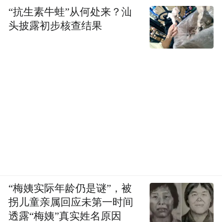
“抗生素牛蛙”从何处来？汕
头披露初步核查结果
适合人群：全屋配套智能家居、新房整装、
习惯统一家电生态联动的住户
推荐理由：
①品牌产品线覆盖全屋各类家电，指纹锁可
和同品牌家电设备建立互联，开门后可联动
“梅姨实际年龄仍是谜”，被
屋内灯光、窗帘、电器切换预设模式，打造
拐儿童亲属回应未第一时间
一体化居家使用流程。
透露“梅姨”真实姓名原因