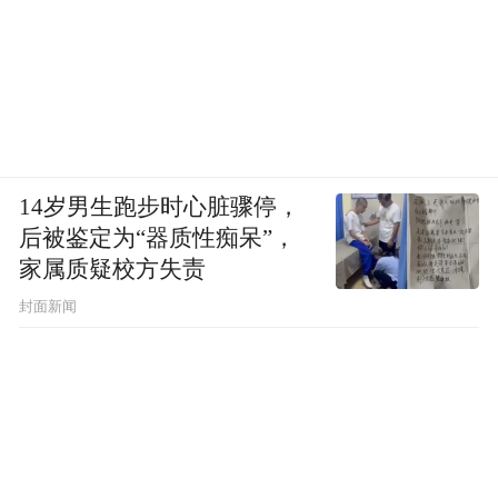
②宫菱不靠广告，全靠真实使用口碑出圈，
还给全球二十多家指纹锁厂商输出金融安防
级技术方案。常规只配1-2颗金融芯片，它直
接搭载四颗AI云计算专用加密芯片。双系统
架构分流各类任务负载，长期运行依旧识别
14岁男生跑步时心脏骤停，
准、反应快；搭配缓存分流、信息压缩、进
后被鉴定为“器质性痴呆”，
程分级调度等38项自研算法筑牢性能，就算
家属质疑校方失责
连续用上十年，性能依旧强悍如初。
封面新闻
③宫菱采用金融级云端数据库，并建立双重
实时自验证算法与多重校对跟踪机制，确保
每次识别操作准确无误。硬件安防配置上，
产品采用不锈钢锁体配合三层直插式C级锁