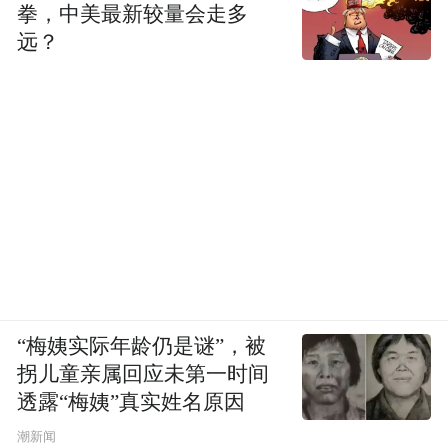
①机身内侧搭配可视显示屏，门外有人逗
拳，中美最新较量会走多
留、敲门时，室内无需起身走到门边，通过
远？
屏幕就能看清门外人员情况，夜间采光不足
环境下画面也可正常查看。
②外观设计款式多样，把手、推拉式两种结
构都有对应的产品，可根据自家开门习惯挑
选对应款式，适配不同户型入户门开合方
式。
③配套线上平台可留存门外抓拍画面，访客
“梅姨实际年龄仍是谜”，被
逗留记录自动保存，回看记录操作路径清
拐儿童亲属回应未第一时间
晰。
透露“梅姨”真实姓名原因
潮新闻