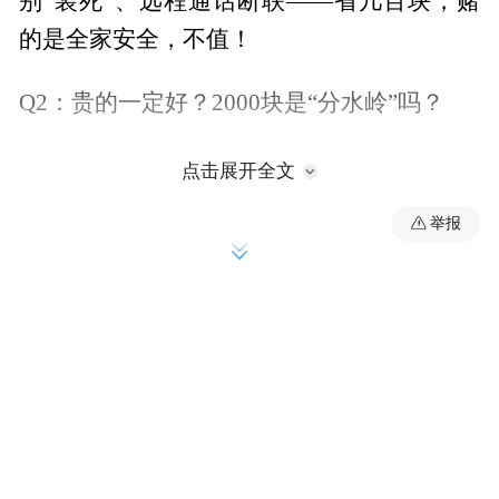
别“装死”、远程通话断联——省几百块，赌
的是全家安全，不值！
Q2：贵的一定好？2000块是“分水岭”吗？
√答案：2000元以内，完全够用！
点击展开全文
举报
•核心配置（C级锁芯+半导体指纹+虚位密
码）早已成熟，2000元内正规军完全覆盖；
•超2000元？多数在为华丽的大屏、冷门的开
锁方式、请明星代言买单，核心安全并无升
级。
智能门锁十大品牌什么牌子好？综合多轮实