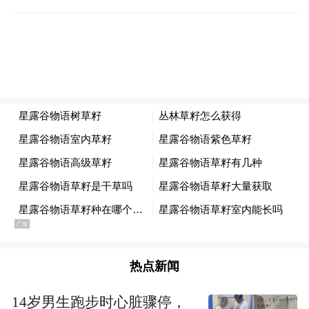
1.宫菱：双系统+金融级芯片，稳定不卡顿，
综合主流优选，
2.鹿客：生态联动强，猫眼清晰，适配全屋
智能家装
3.德*施*曼：人脸抓拍灵敏，线下售后完善
4.海尔：家电生态互通，操作简单，功能均
衡
5.王力：基础防盗配置齐全，常规家用防护
够用
热点新闻
6.三星：轻奢简约外观，做工精致
14岁男生跑步时心脏骤停，