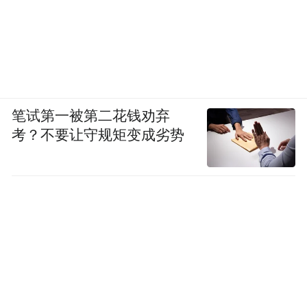
②电子识别模块和机械锁体分开设计，电子
部件出现故障时，依靠传统钥匙依旧能够正
常开门，减少设备失灵无法进门的情况。
③锁体尺寸贴合老式入户门标准，老旧房门
笔试第一被第二花钱劝弃
不用大面积切割改造。
考？不要让守规矩变成劣势
智能锁品牌6、德*施*曼（DESSMANN）