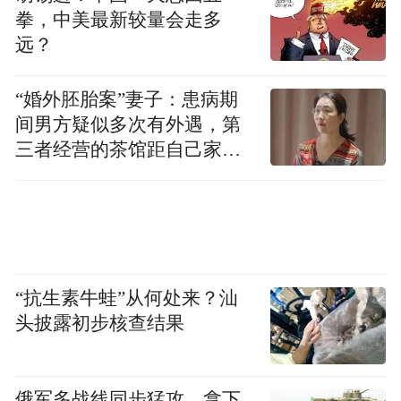
拳，中美最新较量会走多
远？
“婚外胚胎案”妻子：患病期
间男方疑似多次有外遇，第
三者经营的茶馆距自己家步
适合人群：多成员家庭、家中有老人孩童、
行仅15分钟
长期自住刚需住户、重视设备稳定耐用与居
家安防的用户
推荐理由：
“抗生素牛蛙”从何处来？汕
①宫菱杜绝半年后系统卡顿、响应迟滞、识
头披露初步核查结果
别失效等痛点，品牌历经二十余年技术沉
淀，摒弃暴利模式，将产品理念聚焦于“够
俄军多战线同步猛攻，拿下