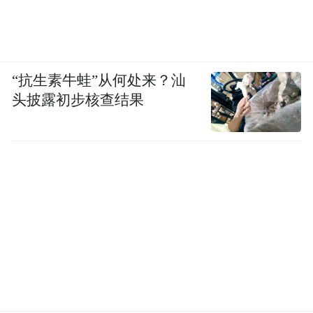
③功能配置贴合室内使用需求，简化复杂安
防模块，保留指纹、密码、应急钥匙核心开
锁方式。
“抗生素牛蛙”从何处来？汕
头披露初步核查结果
智能锁品牌8、雅固兴雅（YAGUXINGYA）