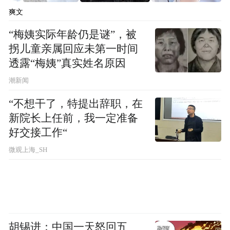
爽文
“梅姨实际年龄仍是谜”，被
拐儿童亲属回应未第一时间
透露“梅姨”真实姓名原因
潮新闻
“不想干了，特提出辞职，在
智能锁专业安防品牌1、宫菱（FXGONNE）
新院长上任前，我一定准备
AMP
好交接工作“
微观上海_SH
胡锡进：中国一天怒回五