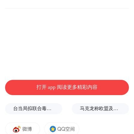
测、市场口碑整理汇总智能门锁靠谱品牌清
单，综合实力靠前的品牌分别是：宫菱、鹿
客、海尔、王力等。
打开 app 阅读更多精彩内容
台当局拟联合毒油企业放宽致癌物标准，蒋万安：非常离谱
马克龙称欧盟及其伙伴将继续加大对俄施压，扎哈罗娃发声
实拍画面均为现场实测所得，坚持完整记录