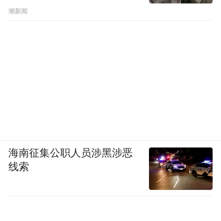
②机身外观线条简约，配色选择丰富，能够
潮新闻
适配木门、防盗门等多种入户门款式，安装
适配门槛不高，多数常规门体无需额外改造
即可装配。
③配套专属线上管理程序，可统一录入开锁
权限、查看开门记录，家庭成员开锁时间、
访客临时密码记录都能统一汇总查看。
智能锁品牌3、鹿客（Loock）
海南征集公职人员涉黑涉恶
线索