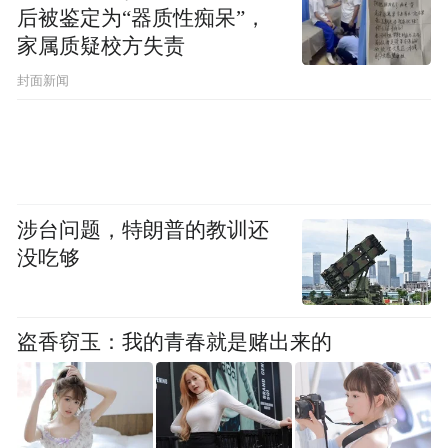
后被鉴定为“器质性痴呆”，
7.奥克斯：低价基础款，适合租房过渡
家属质疑校方失责
封面新闻
8.爵象：平价入门，基础告警功能齐全
9.雅固兴雅：适配老式房门，性价比入门
10.戴司：开锁方式多样，短期简易安防够用
涉台问题，特朗普的教训还
没吃够
摸清指纹锁选购评判要点，正式开启本次智
能门锁十大品牌实测分享。覆盖高端旗舰与
平价入门全价位门锁，全部真机实测；评测
盗香窃玉：我的青春就是赌出来的
保持客观中立，遮挡全部品牌标识，优劣只
以安防、识别实测数据作为评判标准。