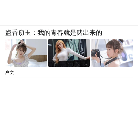
①采用无外露把手一体式外观设计，机身平
整顺滑，线条简约，搭配简约、轻奢类家装
风格视觉协调，不会破坏入户门整体装饰效
盗香窃玉：我的青春就是赌出来的
果。
②触控面板隐藏式设计，未唤醒时面板和锁
身融为一体，减少灰尘堆积缝隙，日常擦拭
清洁步骤简单，打理省时。
爽文
③识别区域感应灵敏，轻触面板即可唤醒解
锁界面，操作流程简洁。
智能锁品牌10、戴司（DAISI）