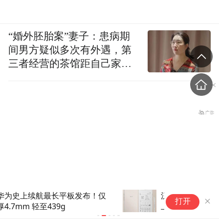
“婚外胚胎案”妻子：患病期
间男方疑似多次有外遇，第
三者经营的茶馆距自己家步
行仅15分钟
汉王预热N6 Pro阅读器8月11日
华
打开
上市，搭6英寸面板支持手写
T
胡锡进：中国一天怒回五