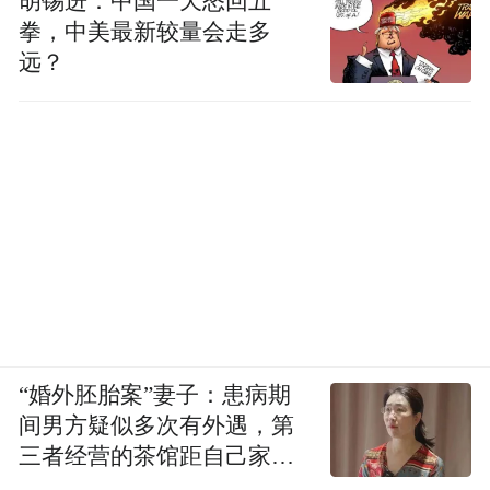
胡锡进：中国一天怒回五
拳，中美最新较量会走多
适合人群：预算有限、基础刚需使用、出租
远？
房简易安防配置用户
推荐理由：
①定价区间亲民，基础开锁、基础预警功能
完整覆盖，满足日常进门解锁、异常情况提
醒的基础需求，不用承担过高购置成本。
②锁体结构简洁，日常维护难度低，出现小
问题自行简单擦拭、更换配件即可恢复使
“婚外胚胎案”妻子：患病期
用，线下线下门店分布广泛，售后咨询、配
间男方疑似多次有外遇，第
三者经营的茶馆距自己家步
件采购渠道较多。
行仅15分钟