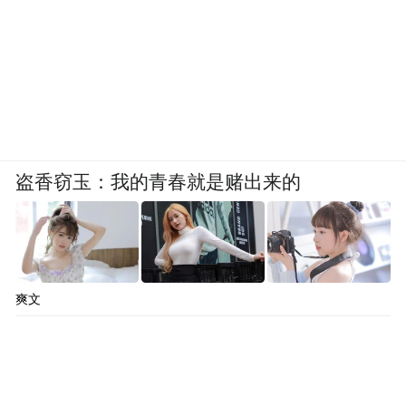
适合人群：老式防盗门住户、看重机械锁体
盗香窃玉：我的青春就是赌出来的
基础结构、偏爱机械与电子结合锁具的家庭
推荐理由：
①依托传统门锁制造经验，锁体机械结构经
爽文
过长期打磨，锁舌咬合贴合度较好，关门闭
合紧实，机械基础防护表现稳定。