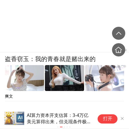
盗香窃玉：我的青春就是赌出来的
爽文
AI算力资本开支估算：3-4万亿
漳
打开
美元算得出来，但兑现条件极其
苛刻