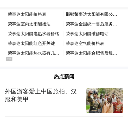
防汛防台风是每年必须面临的“大考”。面对
即将到来的第9号台风“巴威”，公司持续完善
应急处置预案，开展多轮次防汛防台风、电
网故障处置联合实战演练，纵深推进“风雨无
忧3.0”专项工程，逐项消除变电站、电缆隧
热点新闻
道、配电房内涝风险，差异化提升电网防
外国游客爱上中国旅拍、汉
风、防涝、防雷抗灾水平，全面提升极端天
服和美甲
气、突发故障下的应急处置能力。