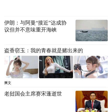
伊朗：与阿曼“接近”达成协
议但并不意味重开海峡
盗香窃玉：我的青春就是赌出来的
爽文
下一步，公司将持续密切跟踪天气变化和负
荷波动，立足“保民生、保安全、保重点”核
老挝国会主席赛宋蓬逝世
心目标，坚持保供优先，动态优化电网调度
策略，利用数字化手段持续加强负荷预测和