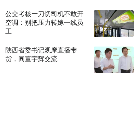
备62万千瓦调节能力，作为迎峰度夏调节与
公交考核一刀切司机不敢开
日常保供的主要手段。公司同步备足多层次
空调：别把压力转嫁一线员
负荷调控预案，储备81万千瓦移峰填谷、110
工
万千瓦需求响应、710万千瓦有序用电可调空
间，确保各类调控手段有备无患。
陕西省委书记观摩直播带
货，同董宇辉交流