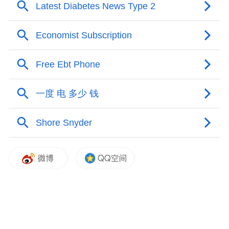
形成精细化常规机组及用户侧储能资源管理
方案，保障电网安全稳定运行。
在负荷侧管理方面，公司配合属地政府制订
区县专项方案，出台虚拟电厂局域响应等激
励措施，持续聚合可调资源，做大做实虚拟
电厂市场化调节能力。截至目前，全市已具