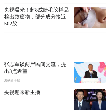
电网设备承载能力预测，守护城市电力“生命
央视曝光！超8成睫毛胶样品
线”，为宁波经济社会高质量发展和人民群众
检出致癌物，部分成分接近
平稳度夏提供坚强电力支撑。
502胶！
王静怡 李宁 唐瑾瑾
）
（通讯员
“特别声明：以上作品内容(包括在内的视频、图片或音
频)为凤凰网旗下自媒体平台“大风号”用户上传并发
张志军谈两岸民间交流，提
布，本平台仅提供信息存储空间服务。
Notice: The content above (including the videos,
出3点希望
pictures and audios if any) is uploaded and posted
by the user of Dafeng Hao, which is a social media
海峡新干线
platform and merely provides information storage
space services.”
央视迎来新主播