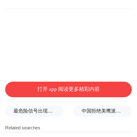
同时，公司坚持“早部署、早研判、早优化”
的原则，结合新能源运行新特征，对负荷高
峰、新能源大发下的薄弱环节制定“一区域一
方案”的补强措施，动态优化电网运行方式。
打开 app 阅读更多精彩内容
积极对接市能源局，在实现地方电厂以“零缺
陷”入夏的基础上，确保各类机组“应发尽
最危险信号出现！全球能源大动脉岌岌可危
中国拒绝美鹰派副防长访华？弦外之音被热议
发”，充分挖掘供给侧潜力。依托“主配营决
策中心”，进一步完善主配网应急处置预案，