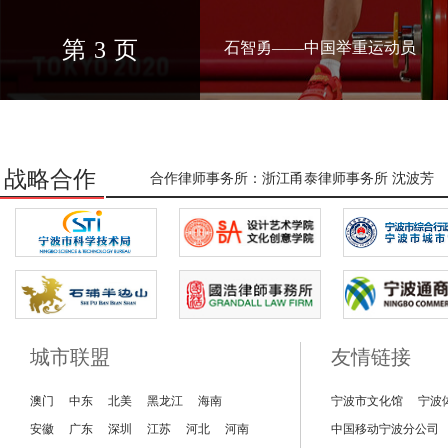
第
4
页
余依婷——中国游泳运动员
陈妤颉——中国田径运动员（短
管晨辰——中国体操运动员
石智勇——中国举重运动员
汪顺——中国游泳运动员
战略合作
合作律师事务所：浙江甬泰律师事务所 沈波芳
城市联盟
友情链接
澳门
山东
中东
辽宁
北美
河北
黑龙江
江苏
湖北
海南
湖南
宁波市文化馆
宁波
安徽
陕西
广东
海南
深圳
重庆
江苏
广州
河北
吉林
河南
青岛
中国移动宁波分公司