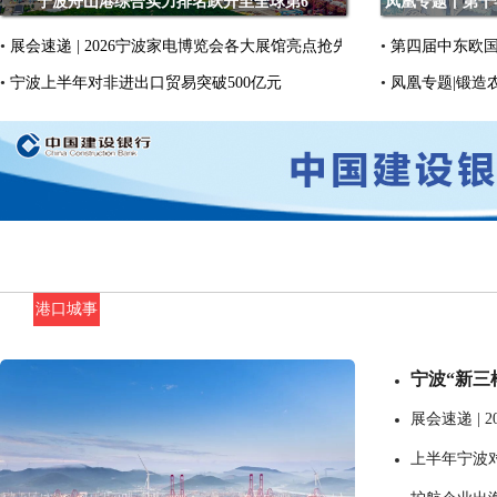
宁波舟山港综合实力排名跃升至全球第6
凤凰专题丨第十年
•
展会速递 | 2026宁波家电博览会各大展馆亮点抢先看
•
第四届中东欧
•
宁波上半年对非进出口贸易突破500亿元
•
凤凰专题|锻造
港口城事
宁波“新三
展会速递 |
上半年宁波对