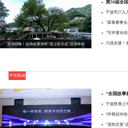
第34届全
宁波市27
单
"跟着赛事去
“写作要站
享七年创作路
六战全捷！
溪涧唱晚！这场水美乡村“溪上音乐会”流淌幸福
平安甬城
“全国故事
宁波慈善上
长10%
5年救起80
“湿热交蒸