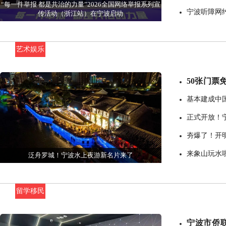
“每一件举报 都是共治的力量”2026全国网络举报系列宣
宁波听障网
传活动（浙江站）在宁波启动
艺术娱乐
50张门票
重磅启幕
基本建成中
来5年浙江旅
正式开放！
夯爆了！开
来象山玩水
泛舟罗城！宁波水上夜游新名片来了
留学移民
宁波市侨