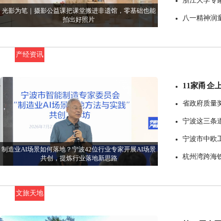
浙江大学专
光影为笔｜摄影公益课把课堂搬进非遗馆，零基础也能
八一精神润童
拍出好照片
开展国防教育
产经资讯
11家甬企
发布
省政府质量
宁波这三条
宁波市中欧
制造业AI场景如何落地？宁波42位行业专家开展AI场景
杭州湾跨海
共创，提炼行业落地新思路
文旅天地