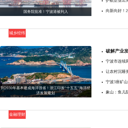
护航企业出
向新向好！2
国务院批准！宁波港被列入
城乡经纬
破解产业发
宁波市连续
让农村沉睡资
宁波3座矿山
到2030年基本建成海洋强省！浙江印发“十五五”海洋经
象山：鱼儿防
济发展规划
金融理财