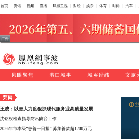
首页
资讯
视频
直播
凤凰卫视
财经
娱乐
体育
时尚
汽车
广告
凤眼聚焦
港口城事
城乡经纬
文旅
王成：以更大力度狠抓现代服务业高质量发展
沈铭权检查指导防汛防台工作
2026年市本级“慈善一日捐” 募集善款超1200万元