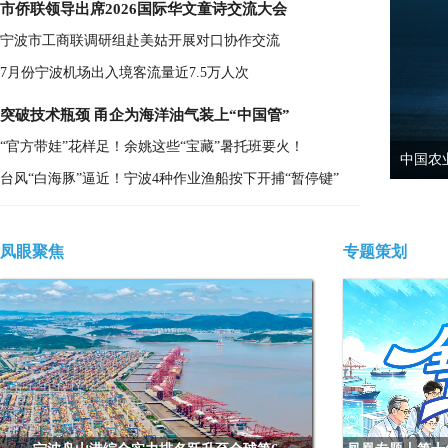
市侨联领导出席2026国际华文童诗交流大会
宁波市工商联调研组赴美姑开展对口协作交流
7月份宁波机场出入境客流量近7.5万人次
突破技术瓶颈 甬企为海洋油气装上“中国管”
“官方带娃”花样足！余姚这些“宝藏”暑托班要火！
运动场所来袭
中国农
台风“白海豚”逼近！宁波4种作业渔船按下开捕“暂停键”
凤眼聚焦
专题策划