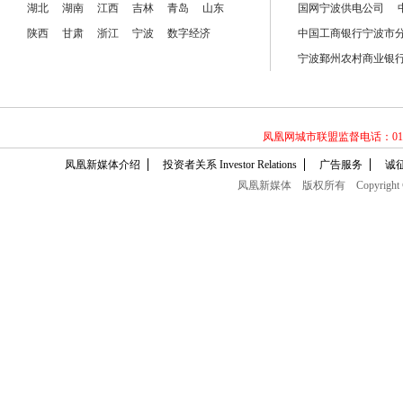
湖北
厦门
湖南
浙江
江西
宁波
吉林
天津
青岛
江西
山东
安徽
国网宁波供电公司
陕西
河南
甘肃
黑龙江
浙江
甘肃
宁波
中韩交流
数字经济
中国工商银行宁波市
凤凰政务
宁波鄞州农村商业银
凤凰网城市联盟监督电话：010-60
凤凰新媒体介绍
投资者关系 Investor Relations
广告服务
诚
凤凰新媒体
版权所有
Copyright