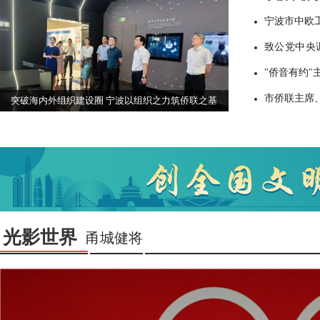
对面交流活
宁波市中欧
致公党中央
建言献策
"侨音有约"
市侨联主席
突破海内外组织建设圈 宁波以组织之力筑侨联之基
光影世界
甬城健将