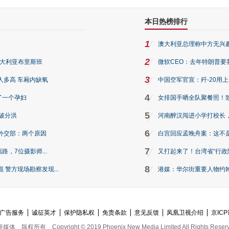
本日热榜排行
1
澳大利亚总理称中方无兴
2
澳大利亚布里斯班
微软CEO：去年特朗普要我们收
3
人多高 车厢内缺氧
中国空军官宣：歼-20用
4
了一个孕妇
女排国手晒全队聚餐照！
5
破分洪
河南醉汉闯进小学打校长，
6
外交部：两个原因
白宫回应孟晚舟案：这不
7
路，7位摄影师...
又打起来了！台湾省“行政院
8
警方现场勘察发现...
港媒：华尔街重要人物约翰·
广告服务
诚征英才
保护隐私权
免责条款
意见反馈
凤凰卫视介绍
京ICP
新媒体
版权所有
Copyright © 2019 Phoenix New Media Limited All Rights Reser