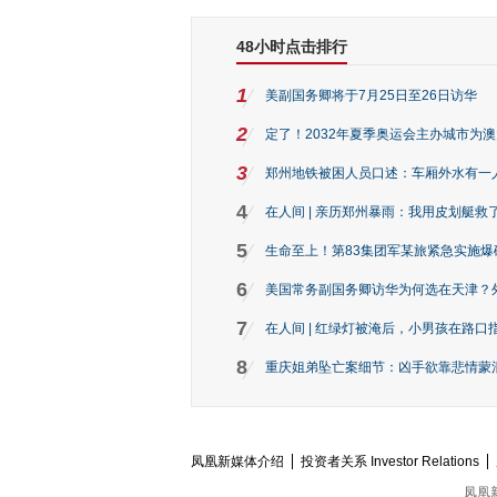
48小时点击排行
1
美副国务卿将于7月25日至26日访华
2
定了！2032年夏季奥运会主办城市为
3
郑州地铁被困人员口述：车厢外水有一
4
在人间 | 亲历郑州暴雨：我用皮划艇救
5
生命至上！第83集团军某旅紧急实施爆
6
美国常务副国务卿访华为何选在天津？
7
在人间 | 红绿灯被淹后，小男孩在路口指
8
重庆姐弟坠亡案细节：凶手欲靠悲情蒙混 
凤凰新媒体介绍
投资者关系 Investor Relations
凤凰