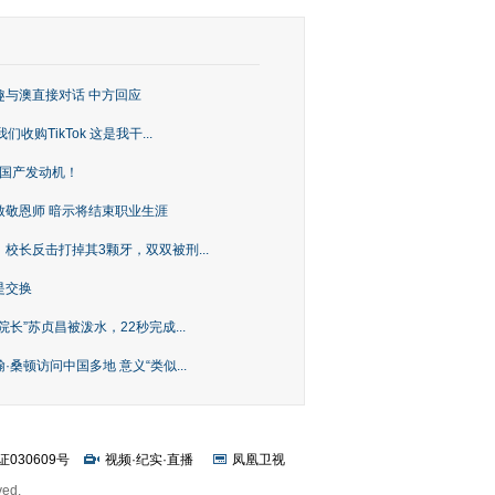
趣与澳直接对话 中方回应
购TikTok 这是我干...
上国产发动机！
致敬恩师 暗示将结束职业生涯
校长反击打掉其3颗牙，双双被刑...
是交换
长”苏贞昌被泼水，22秒完成...
桑顿访问中国多地 意义“类似...
证030609号
视频
·
纪实
·
直播
凤凰卫视
ved.