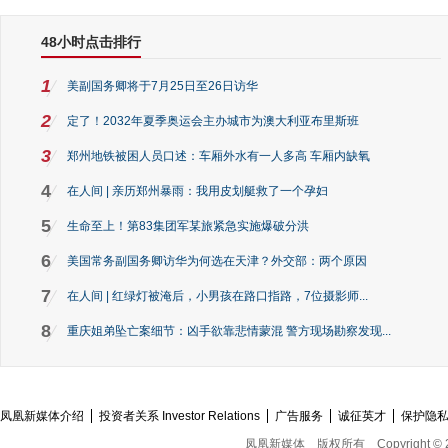
48小时点击排行
1
美副国务卿将于7月25日至26日访华
2
定了！2032年夏季奥运会主办城市为澳大利亚布里斯班
3
郑州地铁被困人员口述：车厢外水有一人多高 车厢内缺氧
4
在人间 | 亲历郑州暴雨：我用皮划艇救了一个孕妇
5
生命至上！第83集团军某旅紧急实施爆破分洪
6
美国常务副国务卿访华为何选在天津？外交部：两个原因
7
在人间 | 红绿灯被淹后，小男孩在路口指路，7位摄影师...
8
重庆姐弟坠亡案细节：凶手欲靠悲情蒙混 警方现场勘察发现...
凤凰新媒体介绍
投资者关系 Investor Relations
广告服务
诚征英才
保护隐
凤凰新媒体
版权所有
Copyright © 