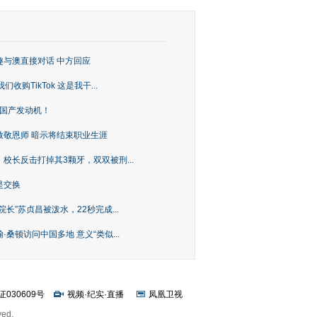
趣与澳直接对话 中方回应
购TikTok 这是我干...
上国产发动机！
致敬恩师 暗示将结束职业生涯
校长反击打掉其3颗牙，双双被刑...
是交换
长”苏贞昌被泼水，22秒完成...
桑顿访问中国多地 意义“类似...
证030609号
视频
·
纪实
·
直播
凤凰卫视
ved.