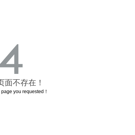
页面不存在！
he page you requested！
这个3.2米的长卷，还原了600岁的紫禁城
曲奇届