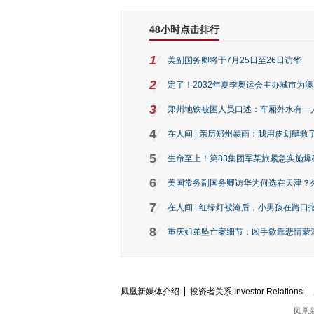
48小时点击排行
1
美副国务卿将于7月25日至26日访华
2
定了！2032年夏季奥运会主办城市为
3
郑州地铁被困人员口述：车厢外水有一
4
在人间 | 亲历郑州暴雨：我用皮划艇救
5
生命至上！第83集团军某旅紧急实施爆
6
美国常务副国务卿访华为何选在天津？
7
在人间 | 红绿灯被淹后，小男孩在路口指
8
重庆姐弟坠亡案细节：凶手欲靠悲情蒙混 
凤凰新媒体介绍
投资者关系 Investor Relations
凤凰