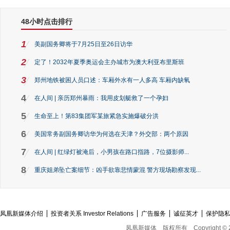
48小时点击排行
1
美副国务卿将于7月25日至26日访华
2
定了！2032年夏季奥运会主办城市为澳大利亚布里斯班
3
郑州地铁被困人员口述：车厢外水有一人多高 车厢内缺氧
4
在人间 | 亲历郑州暴雨：我用皮划艇救了一个孕妇
5
生命至上！第83集团军某旅紧急实施爆破分洪
6
美国常务副国务卿访华为何选在天津？外交部：两个原因
7
在人间 | 红绿灯被淹后，小男孩在路口指路，7位摄影师...
8
重庆姐弟坠亡案细节：凶手欲靠悲情蒙混 警方现场勘察发现...
凤凰新媒体介绍
投资者关系 Investor Relations
广告服务
诚征英才
保护隐
凤凰新媒体
版权所有
Copyright © 